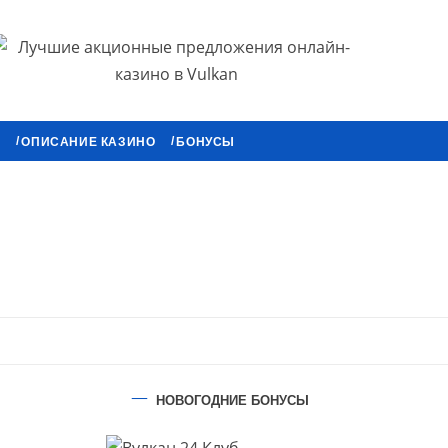
Р
ОПИСАНИЕ КАЗИНО
БОНУСЫ
НОВОГОДНИЕ БОНУСЫ