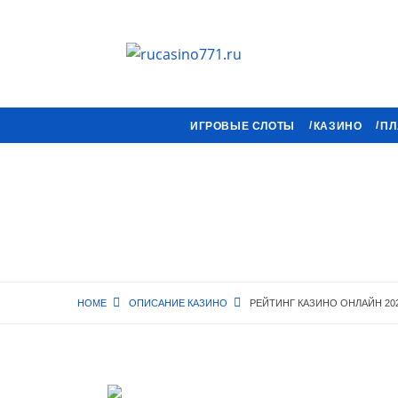
ИГРОВЫЕ СЛОТЫ
КАЗИНО
ПЛ
HOME
ОПИСАНИЕ КАЗИНО
РЕЙТИНГ КАЗИНО ОНЛАЙН 20