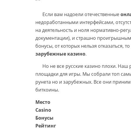
Если вам надоели отечественные
онл
недоработанными интерфейсами, отсутст
на деятельность и ноля нормативно-рег
документации), и страшно проигрышным
бонусы, от которых нельзя отказаться, т
зарубежные казино
.
Но не все русские казино плохи. Наш
площадки для игры. Мы собрали топ сам
рунета но и зарубежных. Все они приним
биткоины.
Место
Casino
Бонусы
Рейтинг