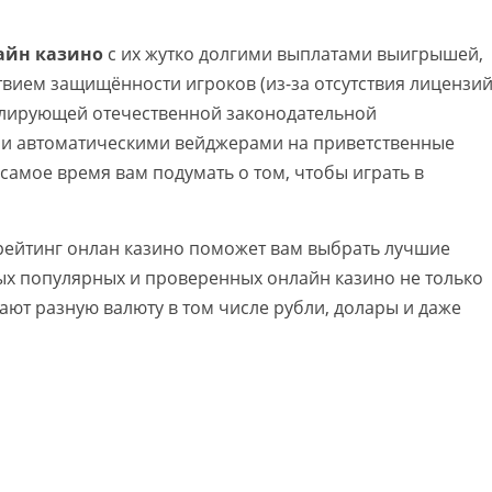
айн казино
с их жутко долгими выплатами выигрышей,
вием защищённости игроков (из-за отсутствия лицензи
улирующей отечественной законодательной
и автоматическими вейджерами на приветственные
о самое время вам подумать о том, чтобы играть в
 рейтинг онлан казино поможет вам выбрать лучшие
ых популярных и проверенных онлайн казино не только
ают разную валюту в том числе рубли, долары и даже