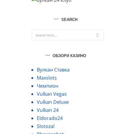
SEARCH
й
Search
ОБЗОРИ КАЗИНО
Вулкан Ставка
Maxslots
Чемпион
Vulkan Vegas
Vulkan Deluxe
Vulkan 24
Eldorado24
Slotozal