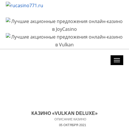
Toggl
navig
КАЗИНО «VULKAN DELUXE»
ОПИСАНИЕ КАЗИНО
05 ОКТЯБРЯ 2021