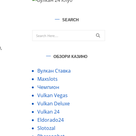
SEARCH
Search
,
ОБЗОРИ КАЗИНО
Вулкан Ставка
Maxslots
Чемпион
Vulkan Vegas
Vulkan Deluxe
Vulkan 24
Eldorado24
Slotozal