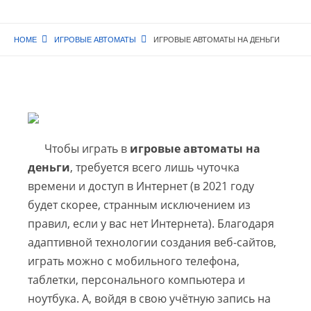
HOME
ИГРОВЫЕ АВТОМАТЫ
ИГРОВЫЕ АВТОМАТЫ НА ДЕНЬГИ
Чтобы играть в
игровые автоматы на
деньги
, требуется всего лишь чуточка
времени и доступ в Интернет (в 2021 году
будет скорее, странным исключением из
правил, если у вас нет Интернета). Благодаря
адаптивной технологии создания веб-сайтов,
играть можно с мобильного телефона,
таблетки, персонального компьютера и
ноутбука. А, войдя в свою учётную запись на