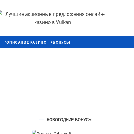
Р
ОПИСАНИЕ КАЗИНО
БОНУСЫ
НОВОГОДНИЕ БОНУСЫ