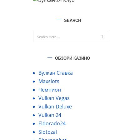
SEARCH
Search
ОБЗОРИ КАЗИНО
Вулкан Ставка
Maxslots
Чемпион
Vulkan Vegas
Vulkan Deluxe
Vulkan 24
Eldorado24
Slotozal