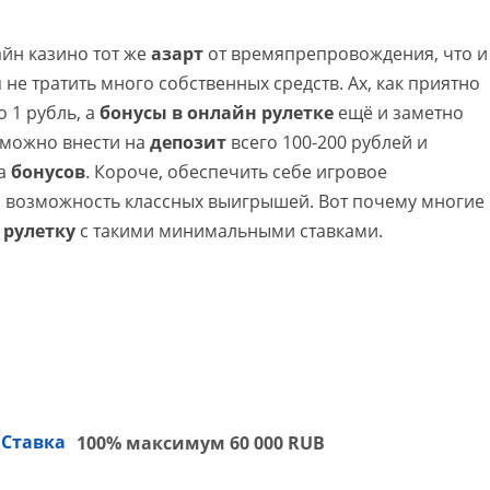
йн казино тот же
азарт
от времяпрепровождения, что и
не тратить много собственных средств. Ах, как приятно
о 1 рубль, а
бонусы в онлайн рулетке
ещё и заметно
 можно внести на
депозит
всего 100-200 рублей и
та
бонусов
. Короче, обеспечить себе игровое
и возможность классных выигрышей. Вот почему многие
 рулетку
с такими минимальными ставками.
 Ставка
100%
максимум
60 000 RUB