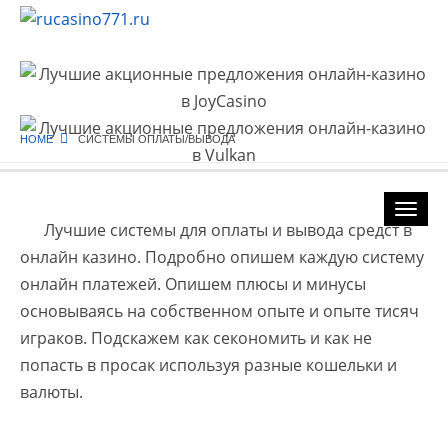
BROWSING CATEGORY
СИСТЕМЫ ОПЛАТЫ/ВЫВОДА
HOME
СИСТЕМЫ ОПЛАТЫ/ВЫВОДА
Toggl
Лучшие системы для оплаты и вывода средст в
navig
онлайн казино. Подробно опишем каждую систему
онлайн платежей. Опишем плюсы и минусы
основываясь на собственном опыте и опыте тисяч
играков. Подскажем как секономить и как не
попасть в просак используя разные кошельки и
валюты.