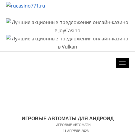
Toggl
navig
ИГРОВЫЕ АВТОМАТЫ ДЛЯ АНДРОИД
ИГРОВЫЕ АВТОМАТЫ
11 АПРЕЛЯ 2023