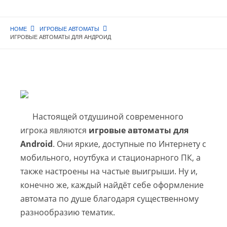
HOME
ИГРОВЫЕ АВТОМАТЫ
ИГРОВЫЕ АВТОМАТЫ ДЛЯ АНДРОИД
Настоящей отдушиной современного
игрока являются
игровые автоматы для
Android
. Они яркие, доступные по Интернету с
мобильного, ноутбука и стационарного ПК, а
также настроены на частые выигрыши. Ну и,
конечно же, каждый найдёт себе оформление
автомата по душе благодаря существенному
разнообразию тематик.