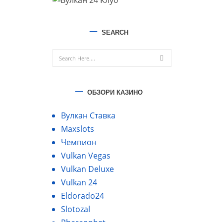
SEARCH
Search
ОБЗОРИ КАЗИНО
Вулкан Ставка
Maxslots
Чемпион
Vulkan Vegas
Vulkan Deluxe
Vulkan 24
Eldorado24
Slotozal