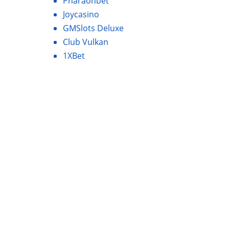
Pharaonbet
Joycasino
GMSlots Deluxe
Club Vulkan
1XBet
Alf Casino
Betchan
Superlines
Casino X
Play Fortuna
Vavada
JOOZ
888STARZ
ROX
BoaBoa
Azino 777