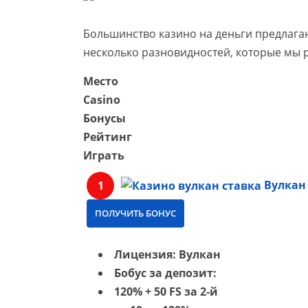
Большинство казино на деньги предлага
несколько разновидностей, которые мы 
Место
Casino
Бонусы
Рейтинг
Играть
Вулкан
1
ПОЛУЧИТЬ БОНУС
Лицензия: Вулкан
Бобус за депозит:
120% + 50 FS за 2-й