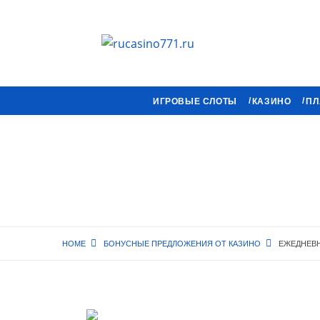
ИГРОВЫЕ СЛОТЫ
КАЗИНО
ПЛ
HOME
БОНУСНЫЕ ПРЕДЛОЖЕНИЯ ОТ КАЗИНО
ЕЖЕДНЕВН