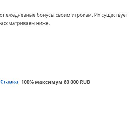
ют ежедневные бонусы своим игрокам. Их существует
рассматриваем ниже.
 Ставка
100%
максимум
60 000 RUB