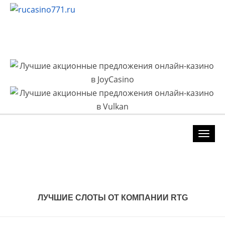
Toggl
navig
ЛУЧШИЕ СЛОТЫ ОТ КОМПАНИИ RTG