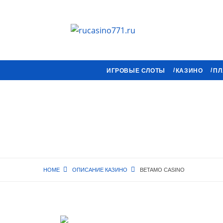
ИГРОВЫЕ СЛОТЫ
КАЗИНО
ПЛ
HOME
ОПИСАНИЕ КАЗИНО
BETAMO CASINO