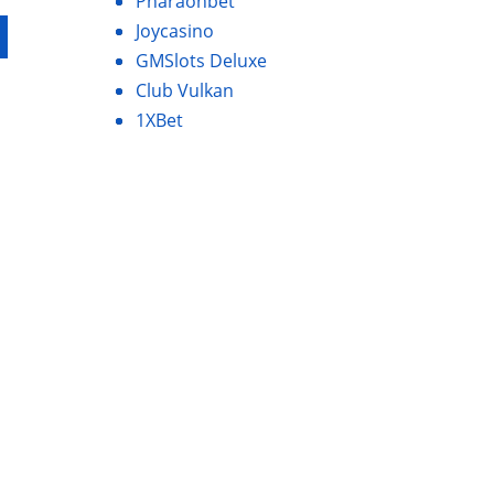
Pharaonbet
Joycasino
GMSlots Deluxe
Club Vulkan
1XBet
Alf Casino
Betchan
Superlines
Casino X
Play Fortuna
Vavada
JOOZ
888STARZ
ROX
BoaBoa
Azino 777