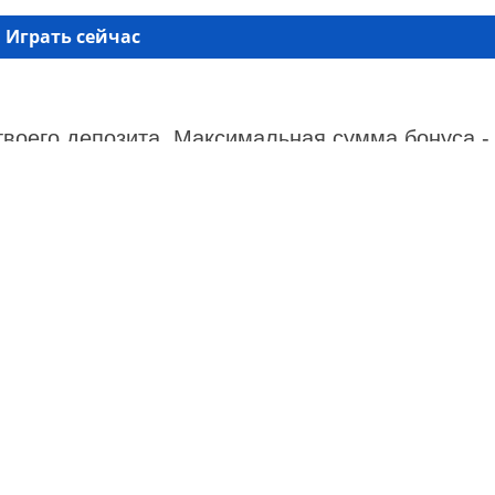
Играть сейчас
твоего депозита. Максимальная сумма бонуса -
ачнешь игру с €/$300 на счете. А еще для более
ей мы будем ежедневно начислять тебе по 20
* совершенно бесплатно! Первые 20 фриспинов
депозита. Следующие 20 фриспинов добавятся
 протяжении 4 дней. Для активации бонуса в
онус-код START в поле "Промо-код бонуса на
y