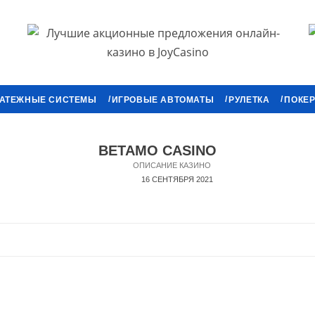
АТЕЖНЫЕ СИСТЕМЫ
ИГРОВЫЕ АВТОМАТЫ
РУЛЕТКА
ПОКЕ
BETAMO CASINO
ОПИСАНИЕ КАЗИНО
16 СЕНТЯБРЯ 2021