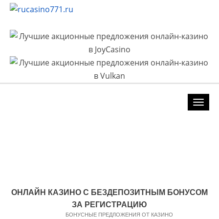
Toggl
navig
ОНЛАЙН КАЗИНО С БЕЗДЕПОЗИТНЫМ БОНУСОМ
ЗА РЕГИСТРАЦИЮ
БОНУСНЫЕ ПРЕДЛОЖЕНИЯ ОТ КАЗИНО