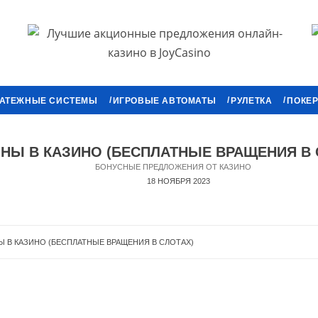
АТЕЖНЫЕ СИСТЕМЫ
ИГРОВЫЕ АВТОМАТЫ
РУЛЕТКА
ПОКЕ
НЫ В КАЗИНО (БЕСПЛАТНЫЕ ВРАЩЕНИЯ В 
БОНУСНЫЕ ПРЕДЛОЖЕНИЯ ОТ КАЗИНО
18 НОЯБРЯ 2023
 В КАЗИНО (БЕСПЛАТНЫЕ ВРАЩЕНИЯ В СЛОТАХ)