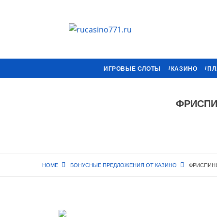
ИГРОВЫЕ СЛОТЫ
КАЗИНО
ПЛ
ФРИСПИ
HOME
БОНУСНЫЕ ПРЕДЛОЖЕНИЯ ОТ КАЗИНО
ФРИСПИНЫ