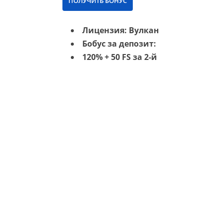
ПОЛУЧИТЬ БОНУС
Лицензия: Вулкан
Бобус за депозит:
120% + 50 FS за 2-й
от 10 до 120% еженедельно
Валюта: RUB, USD
ЯндексДеньги, МТС, МИР, Qiwi, W
Min депозит 50 RUB
Вулкан Ставка - Бонус 100%
Одно из самых востребованых онл
более 100%. Большой процент выплат
Club Vulkan
2
2
ПОЛУЧИТЬ БОНУС