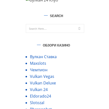
SEARCH
Search
ОБЗОРИ КАЗИНО
Вулкан Ставка
Maxslots
Чемпион
Vulkan Vegas
Vulkan Deluxe
Vulkan 24
Eldorado24
Slotozal