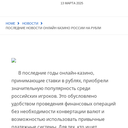
13 МАРТА 2025
HOME
НОВОСТИ
ПОСЛЕДНИЕ НОВОСТИ ОНЛАЙН КАЗИНО РОССИИ НА РУБЛИ
В последние годы онлайн-казино,
принимающие ставки в рублях, приобрели
значительную популярность среди
российских игроков. Это обусловлено
удобством проведения финансовых операций
без необходимости конвертации валют и
возможностью использовать привычные
платежные системы. Для тех, кто ищет