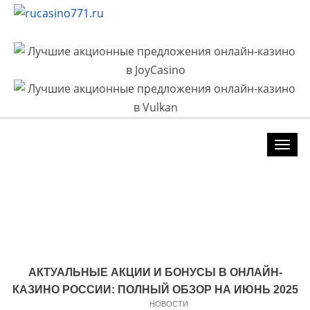
Togg
navig
АКТУАЛЬНЫЕ АКЦИИ И БОНУСЫ В ОНЛАЙН-
КАЗИНО РОССИИ: ПОЛНЫЙ ОБЗОР НА ИЮНЬ 2025
НОВОСТИ